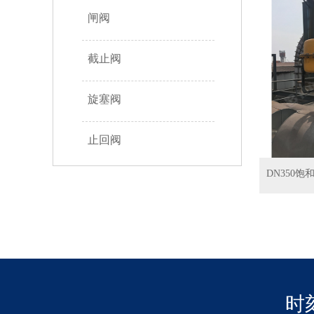
闸阀
截止阀
旋塞阀
止回阀
DN350
时