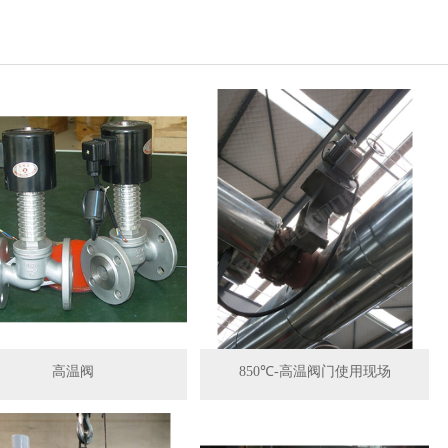
高温阀
850℃-高温阀门使用现场