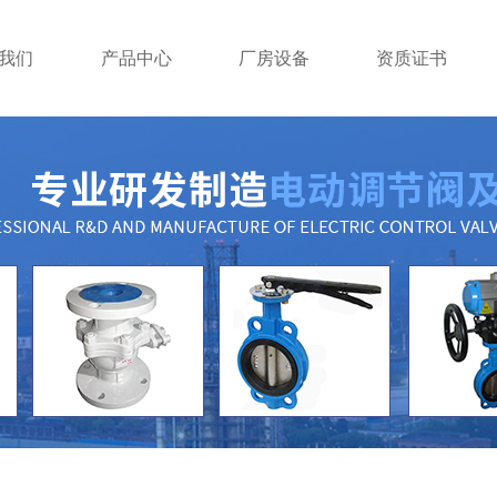
我们
产品中心
厂房设备
资质证书
我们
产品中心
厂房设备
资质证书